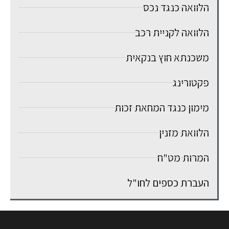
הלוואה כנגד נכס
הלוואה לקניית רכב
משכנתא חוץ בנקאית
פקטורינג
מימון כנגד המחאת זכות
הלוואת מזנין
המרות מט"ח
העברת כספים לחו"ל