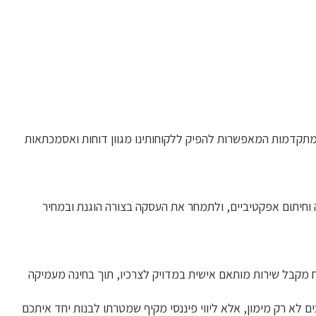
רה ציבורית הפועלת בשקיפות מלאה תחת פיקוח רשות שוק ההון, אנו מנהלים מאגר מידע בפיקוח רמו"ת ופועלים עם מערכות ERP ו-BI מתקדמות המאפשרות להפיק ללקוחותינו מגוון דוחות ואסמכתאות
וחיתום אפקטיביים, ולתמחר את העסקה בצורה הוגנת ובמחיר
קוח מקבל שירות מותאם אישית במדויק לצרכיו, תוך בחינה מעמיקה
 לא רק מימון, אלא ליווי פיננסי מקיף שמטרתו לבנות יחד איתכם