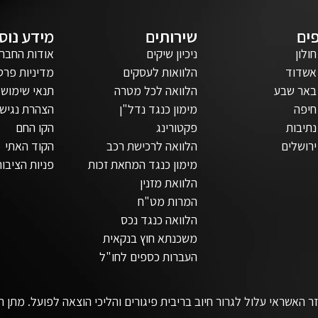
ים
שירותים
מידע נוס
חולון
ניכיון שיקים
אודות החבר
אשדוד
הלוואות לעסקים
מדיניות פרט
באר שבע
הלוואה לכל מטרה
תנאי שימוש
חיפה
מימון כנגד נדל"ן
הצהרת נגישו
נתיבות
פקטורינג
הקו החם
ירושלים
הלוואה לרכישת רכב
הקוד האתי
מימון כנגד המחאת זכות
פניות הציבור
הלוואת מזנין
המרות מט"ח
הלוואה כנגד נכס
משכנתא חוץ בנקאית
העברות כספים לחו"ל
ר האשראי עלול לגרור חיוב בריבית פיגורים והליכי הוצאה לפועל. מתן 