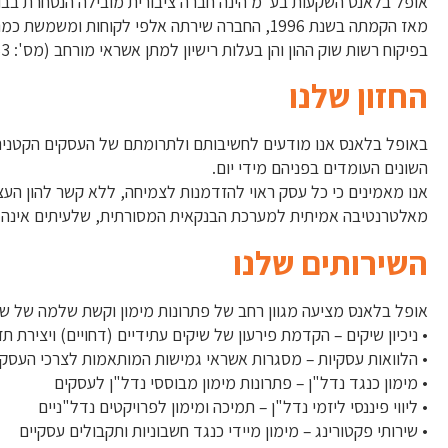
אופל בלאנס השקעות בע"מ הינה חברה ציבורית מובילה הנסחרת בבורס
מאז הקמתה בשנת 1996, החברה שירתה אלפי לקוח
בפיקוח רשות שוק ההון והן בעלות רישיון למתן אשראי מורחב (מס': 54963, 54966) וכן רישיון למתן שירות בנכס פיננסי מורחב (מס': 58037, 58035).
החזון שלנו
באופל בלאנס אנו מודעים לחשיבותם ולתרומתם של העסקים הקטנים 
השונים העומדים בפניהם מידי יום.
אנו מאמינים כי כל עסק ראוי להזדמנות לצמיחה, ללא קשר להון העצ
מאלטרנטיבה אמיתית למערכת הבנקאית המסורתית, שלעיתים אינה נות
השירותים שלנו
אופל בלאנס מציעה מגוון רחב של פתרונות מימון וקשת שלמה של שי
• ניכיון שיקים – הקדמת פירעון של שיקים עתידיים (דחויים) ויצירת ת
• הלוואות עסקיות – מסגרות אשראי גמישות המותאמות לצרכי העסק
• מימון כנגד נדל"ן – פתרונות מימון מבוססי נדל"ן לעסקים
• ליווי פיננסי ליזמי נדל"ן – תמיכה ומימון לפרויקטים נדל"ניים
• שירותי פקטורינג – מימון מיידי כנגד חשבוניות ותקבולים עסקיים