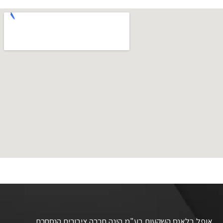
אופל בלאנס השקעות בע"מ הינה חברה ציבורית הנסחרת