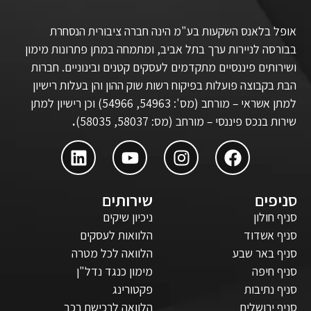
אופל בלאנס השקעות בע"מ הינה חברה ציבורית הנסחרת
בבורסה לניירות ערך בתל אביב, ומתמחה במתן פתרונות מימון
ושירותים פיננסיים מתקדמים לעסקים קטנים ובינוניים. חברות
הבת בקבוצה פועלות בפיקוח רשות שוק ההון והן בעלות רישיון
למתן אשראי – מורחב (מס': 54963, 54966) וכן רישיון למתן
שירות בנכס פיננסי – מורחב (מס: 58037, 58035)
.
סניפים
שירותים
סניף חולון
ניכיון שיקים
סניף אשדוד
הלוואות לעסקים
סניף באר שבע
הלוואה לכל מטרה
סניף חיפה
מימון כנגד נדל"ן
סניף נתיבות
פקטורינג
סניף ירושלים
הלוואה לרכישת רכב