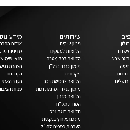
ים
שירותים
מידע נוס
חולון
ניכיון שיקים
אודות החבר
אשדוד
הלוואות לעסקים
מדיניות פרט
באר שבע
הלוואה לכל מטרה
תנאי שימוש
חיפה
מימון כנגד נדל"ן
הצהרת נגישו
נתיבות
פקטורינג
הקו החם
ירושלים
הלוואה לרכישת רכב
הקוד האתי
מימון כנגד המחאת זכות
פניות הציבור
הלוואת מזנין
המרות מט"ח
הלוואה כנגד נכס
משכנתא חוץ בנקאית
העברות כספים לחו"ל