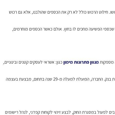
ע בהלבנת הון עלול להתמודד עם עד 10 שנות מאסר וחילוט מלא של רכושו. חילוט הרכוש כולל לא רק את הכספים שהולבנו, אלא גם רכוש
 שכספי הפשיעה מחכים לו בחוץ. אולם כאשר הכספים מוחרמים,
ה מספקות
מגוון פתרונות מימון
כגון: אשראי לעסקים קטנים ובינוניים,
מזרחי מדגיש כי בסניפי אופל בלאנס מסייעים ללקוחות לנהל את תזרים המזומנים שלהם ועוזרים בהימנעות מהגבלות בלתי צפויות של חשבונות בנק. החברה, הפועלת למעלה מ-29 שנה בתחום, מבצעת בעצמה
יבים לפעול במסגרת החוק, לבצע זיהוי לקוחות קפדני, לנהל רישומים