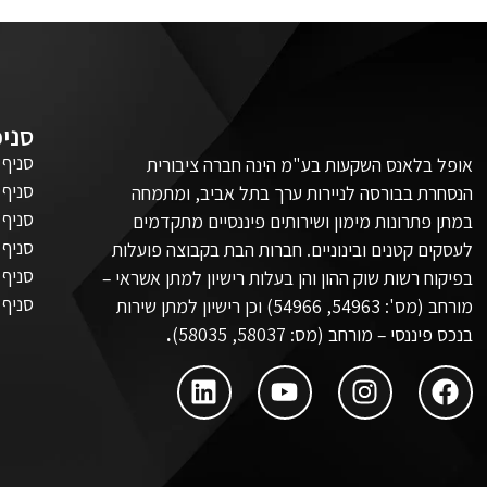
סניפ
סניף 
אופל בלאנס השקעות בע"מ הינה חברה ציבורית
סניף 
הנסחרת בבורסה לניירות ערך בתל אביב, ומתמחה
סניף 
במתן פתרונות מימון ושירותים פיננסיים מתקדמים
סניף 
לעסקים קטנים ובינוניים. חברות הבת בקבוצה פועלות
סניף 
בפיקוח רשות שוק ההון והן בעלות רישיון למתן אשראי –
סניף 
מורחב (מס': 54963, 54966) וכן רישיון למתן שירות
בנכס פיננסי – מורחב (מס: 58037, 58035)
.