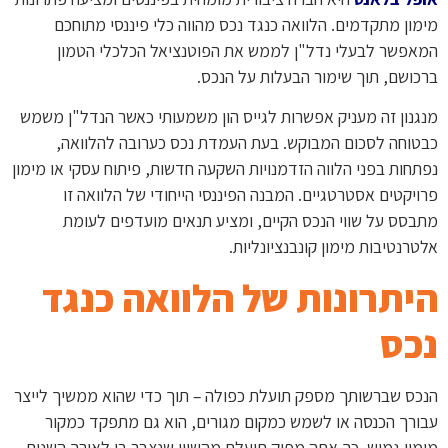
מימון מתקדמים. הלוואה כנגד נכס מהווה כלי פיננסי מתוחכם
המאפשר לבעלי נדל"ן לממש את הפוטנציאל הכלכלי הטמון
ברכושם, תוך שימור הבעלות על הנכס.
מנגנון זה מעניק אפשרות לגייס הון משמעותי כאשר הנדל"ן משמש
כבטוחה לסכום המבוקש. בעת העמדת נכס כערובה להלוואה,
נפתחות בפני הלווה הזדמנויות השקעה חדשות, פיתוח עסקי או מימון
פרויקטים אסטרטגיים. המבנה הפיננסי הייחודי של הלוואה זו
מתבסס על שווי הנכס הקיים, ומציע תנאים מועדפים לעומת
אלטרנטיבות מימון קונבנציונליות.
היתרונות של הלוואה כנגד
נכס
הנכס שברשותך מספק תועלת כפולה – תוך כדי שהוא ממשיך לייצר
עבורך הכנסה או לשמש כמקום מגורים, הוא גם מתפקד כמקור
מימון גמיש. כך אתה מפיק תועלת מהשווי שנצבר בו לאורך השנים,