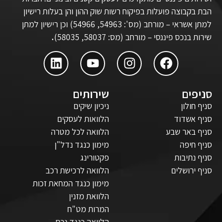
הבת בקבוצה פועלות בפיקוח רשות שוק ההון והן בעלות רישיון
למתן אשראי – מורחב (מס': 54963, 54966) וכן רישיון למתן
שירות בנכס פיננסי – מורחב (מס: 58037, 58035)
.
סניפים
שירותים
סניף חולון
ניכיון שיקים
סניף אשדוד
הלוואות לעסקים
סניף באר שבע
הלוואה לכל מטרה
סניף חיפה
מימון כנגד נדל"ן
סניף נתיבות
פקטורינג
סניף ירושלים
הלוואה לרכישת רכב
מימון כנגד המחאת זכות
הלוואת מזנין
המרות מט"ח
הלוואה כנגד נכס