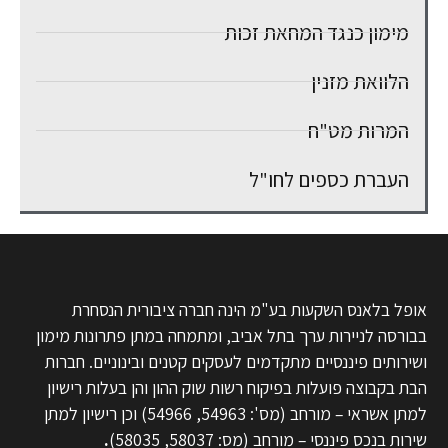
מימון כנגד המחאת זכות
הלוואת מזנין
המרות מט"ח
העברת כספים לחו"ל
אופל בלאנס השקעות בע"מ הינה חברה ציבורית הנסחרת
בבורסה לניירות ערך בתל אביב, ומתמחה במתן פתרונות מימון
ושירותים פיננסיים מתקדמים לעסקים קטנים ובינוניים. חברות
הבת בקבוצה פועלות בפיקוח רשות שוק ההון והן בעלות רישיון
למתן אשראי – מורחב (מס': 54963, 54966) וכן רישיון למתן
שירות בנכס פיננסי – מורחב (מס: 58037, 58035)
.