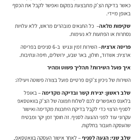
כאשר בדיקת הצ'ק מתבצעת במקום ואפשר לקבל את הכסף
באופן מיידי.
שקיפות מלאה
– כל התנאים מובהרים מראש, ללא עלויות
נסתרות או הפתעות לא נעימות.
פריסה ארצית
– השירות זמין ונגיש ב-6 סניפים בפריסה
ארצית: אשדוד, חולון, באר שבע, ירושלים, חיפה ונתיבות.
איך פועל השירות? תהליך פשוט ומהיר
השירות של ניכיון צ'קים פרטיים פועל בצורה פשוטה ויעילה:
שלב ראשון: יצירת קשר ובדיקה מקדימה
– באופל
בלאנס מאפשרים לכם לשלוח תמונה של הצ'ק בוואטסאפ
לסניף הרצוי כדי לקבל בדיקת היתכנות מקדימה ואישור
עקרוני עוד לפני ההגעה לסניף. זה חוסך זמן יקר ומבטיח
שהעסקה תעבור בחלקות.
שלב שני: הגעה לסניף
– לאחר אישור העסקה בוואטסאפ,