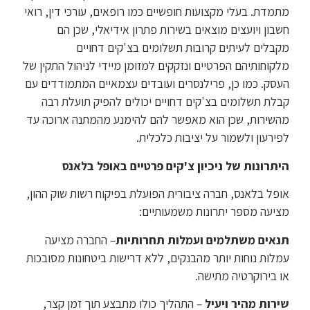
מתמדת. בעלי מקצועות חופשיים כמו רופאים, עורכי דין, רואי
חשבון ויועצים מוצאים בשירות פתרון אידיאלי, שכן הם
מקבלים לעיתים קרובות תשלומים בצ'קים דחויים
מלקוחותיהם הפרטיים ונזקקים למזומן מיידי לניהול התקין של
העסק. כמו כן, פרילנסרים ועובדים עצמאיים המתמודדים עם
קבלת תשלומים בצ'קים דחויים יכולים להפיק תועלת רבה
מהשירות, שכן הוא מאפשר להם להימנע מהמתנה ארוכה עד
לפירעון ולשמור על יציבות כלכלית.
היתרונות של ניכיון צ'קים פרטיים באופל בלאנס
אופל בלאנס, חברה ציבורית הפועלת בפיקוח רשות שוק ההון,
מציעה מספר יתרונות משמעותיים:
תנאים משתלמים ועמלות תחרותיות
– החברה מציעה
עמלות נוחות יותר מהבנקים, ללא דרישות ביטחונות מסובכות
או בירוקרטיה מתישה.
שירות מהיר ויעיל
– התהליך כולו מתבצע תוך זמן קצר,