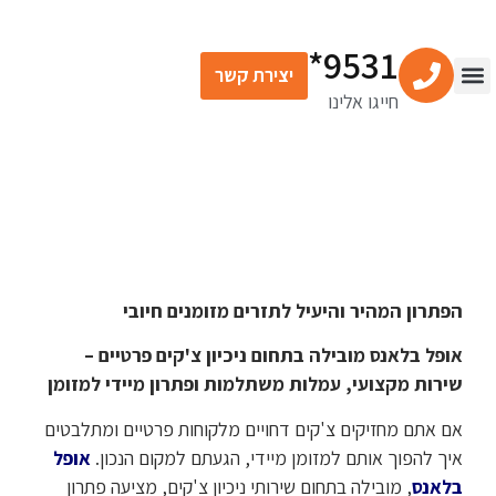
9531*
יצירת קשר
חייגו אלינו
צור קשר
מרכז התוכן
שירותים פיננסיים
ניכיון שיקים פרטיים
הפתרון המהיר והיעיל לתזרים מזומנים חיובי
אופל בלאנס מובילה בתחום ניכיון צ'קים פרטיים –
שירות מקצועי, עמלות משתלמות ופתרון מיידי למזומן
אם אתם מחזיקים צ'קים דחויים מלקוחות פרטיים ומתלבטים
איך להפוך אותם למזומן מיידי, הגעתם למקום הנכון.
אופל
בלאנס
, מובילה בתחום שירותי ניכיון צ'קים, מציעה פתרון