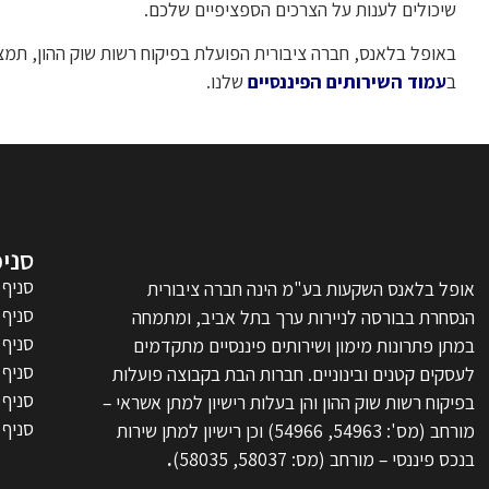
שיכולים לענות על הצרכים הספציפיים שלכם.
באופל בלאנס, חברה ציבורית הפועלת בפיקוח רשות שוק ההון, תמצ
ב
עמוד השירותים הפיננסיים
שלנו.
סניפ
סניף 
אופל בלאנס השקעות בע"מ הינה חברה ציבורית
סניף 
הנסחרת בבורסה לניירות ערך בתל אביב, ומתמחה
סניף 
במתן פתרונות מימון ושירותים פיננסיים מתקדמים
סניף 
לעסקים קטנים ובינוניים. חברות הבת בקבוצה פועלות
סניף 
בפיקוח רשות שוק ההון והן בעלות רישיון למתן אשראי –
סניף 
מורחב (מס': 54963, 54966) וכן רישיון למתן שירות
בנכס פיננסי – מורחב (מס: 58037, 58035)
.