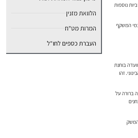
נגזרות ריביות נוספות
הלוואת מזנין
נמי המשקף
המרות מט"ח
העברת כספים לחו"ל
ועדה בוחנת
וני. זהו
 ברורה על
חנים
המשק