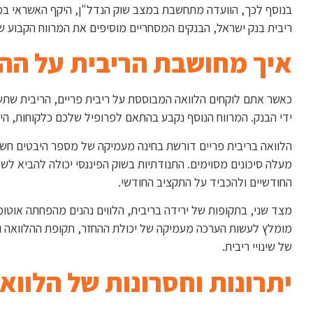
בנוסף לכך, הוועדה מתחשבת במצב שוק הנדל"ן, היקף האשראי במש
ריבית בנק ישראל, הבנקים המסחריים מוסיפים את המרווח הקבוע של 1.5%, וכך נקבעת ריבית הפריים שמשפיעה על כו
איך מחושבת הריבית על הה
כאשר אתם לוקחים הלוואה המבוססת על ריבית פריים, הריבית שתשל
ידי הבנק. המרווח הנוסף נקבע בהתאם לפרופיל שלכם כלקוחות, היס
הלוואה בריבית פריים דורשת בחינה מעמיקה של מספר היבטים חש
מעלה סיכונים מסוימים. התנודתיות בשוק הפיננסי יכולה להביא לש
החודשיים ולהכביד על התקציב החודשי.
מצד שני, בתקופות של ירידה בריבית, הלווים נהנים מהפחתה אוטומ
מומלץ לעשות הערכה מעמיקה של יכולת ההחזר, תקופת ההלוואה וי
של שינויי ריבית.
יתרונות וחסרונות של הלווא