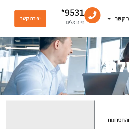
9531*
ר קשר
יצירת קשר
חייגו אלינו
נו
החסרונות