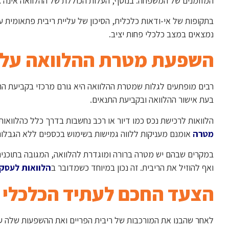
המזומנים של המשפחה. בנוסף, העלות הכוללת של ההלוואה אינה צ
בתקופות של אי-ודאות כלכלית, הסיכון של עליית ריבית פתאומית על
נמצאים במצב כלכלי פחות יציב.
השפעת מטרת ההלוואה על 
רבים מופתעים לגלות שמטרת ההלוואה היא גורם מרכזי בקביעת הרי
בעת אישור ההלוואה ובקביעת התנאים.
הלוואות לרכישת נכס כמו דיור או רכב נחשבות בדרך כלל כהלוואות בע
מטרה
אומנם מעניקות ללווה גמישות בשימוש בכספים ללא הגבלות, 
במקרים שבהם יש מטרה ברורה ומוגדרת להלוואה, המגובה בתוכנית
ואף להוזיל את הריבית. זה נכון במיוחד כשמדובר ב
הלוואות לעסק
הצעד החכם לעתיד הכלכלי ש
לאחר שהבנו את המורכבות של ריבית הפריים ואת ההשפעות שלה על