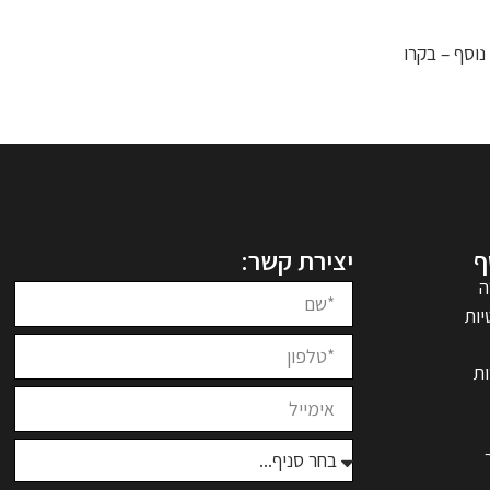
וסף – בקרו
ף
יצירת קשר:
ה
יות
ת