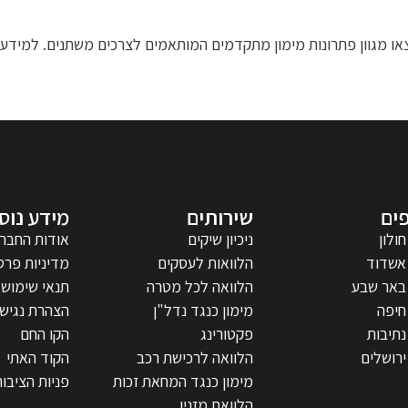
או מגוון פתרונות מימון מתקדמים המותאמים לצרכים משתנים. למידע נ
ים
שירותים
מידע נוס
חולון
ניכיון שיקים
אודות החבר
אשדוד
הלוואות לעסקים
מדיניות פרט
באר שבע
הלוואה לכל מטרה
תנאי שימוש
חיפה
מימון כנגד נדל"ן
הצהרת נגישו
נתיבות
פקטורינג
הקו החם
ירושלים
הלוואה לרכישת רכב
הקוד האתי
מימון כנגד המחאת זכות
פניות הציבור
הלוואת מזנין