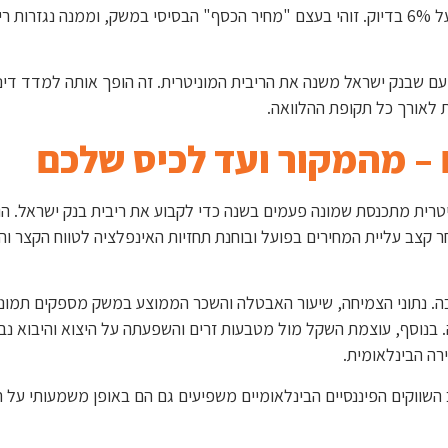
ריבית בנק ישראל עומדת על 4.5%, למשל, ריבית הפריים תעמוד על 6% בדיוק. זוהי בעצם "מחיר הכסף" הבסיסי במשק, וממנה 
עם שבנק ישראל משנה את הריבית המוניטרית. זה הופך אותה למדד די
 לאורך כל תקופת ההלוואה.
 – מהמקור ועד לכיס שלכם
טרית מתכנסת שמונה פעמים בשנה כדי לקבוע את ריבית בנק ישראל. הו
צב עליית המחירים בפועל ובוחנת תחזיות האינפלציה לטווח הקצר והבינ
ה. נתוני הצמיחה, שיעור האבטלה והשכר הממוצע במשק מספקים תמונה
 בנוסף, עוצמת השקל מול מטבעות זרים והשפעתה על היצוא והיבוא נב
רה הבינלאומית.
השווקים הפיננסיים הבינלאומיים משפיעים גם הם באופן משמעותי על 