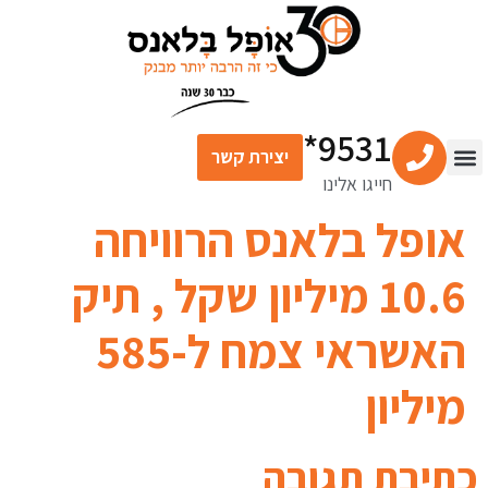
לתוכן
9531*
יצירת קשר
חייגו אלינו
צור קשר
מרכז התוכן
שירותים פיננסיים
אופל בלאנס הרוויחה
10.6 מיליון שקל , תיק
האשראי צמח ל-585
מיליון
כתיבת תגובה