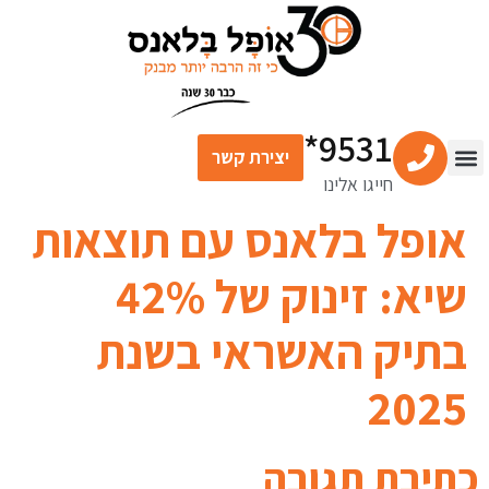
לתוכן
9531*
יצירת קשר
חייגו אלינו
צור קשר
מרכז התוכן
שירותים פיננסיים
אופל בלאנס עם תוצאות
שיא: זינוק של 42%
בתיק האשראי בשנת
2025
כתיבת תגובה