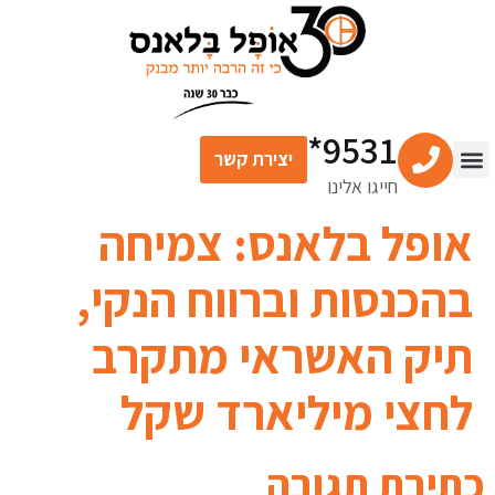
לתוכן
9531*
יצירת קשר
חייגו אלינו
צור קשר
מרכז התוכן
שירותים פיננסיים
אופל בלאנס: צמיחה
בהכנסות וברווח הנקי,
תיק האשראי מתקרב
לחצי מיליארד שקל
כתיבת תגובה