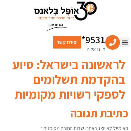
לתוכן
9531*
יצירת קשר
חייגו אלינו
צור קשר
מרכז התוכן
שירותים פיננסיים
לראשונה בישראל: סיוע
בהקדמת תשלומים
לספקי רשויות מקומיות
כתיבת תגובה
האימייל לא יוצג באתר.
שדות החובה מסומנים
*