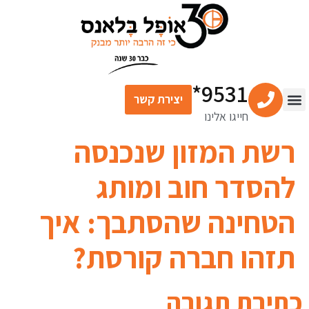
לתוכן
9531*
יצירת קשר
חייגו אלינו
צור קשר
מרכז התוכן
שירותים פיננסיים
רשת המזון שנכנסה
להסדר חוב ומותג
הטחינה שהסתבך: איך
תזהו חברה קורסת?
כתיבת תגובה