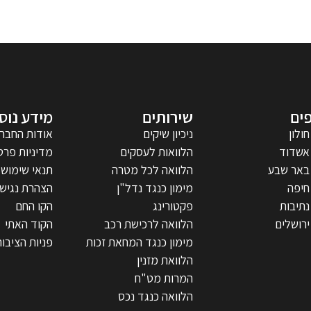
ים
שירותים
מידע נוס
חולון
ניכיון שיקים
אודות החבר
אשדוד
הלוואות לעסקים
מדיניות פרט
באר שבע
הלוואה לכל מטרה
תנאי שימוש
חיפה
מימון כנגד נדל"ן
הצהרת נגישו
נתיבות
פקטורינג
הקו החם
ירושלים
הלוואה לרכישת רכב
הקוד האתי
מימון כנגד המחאת זכות
פניות הציבור
הלוואת מזנין
המרות מט"ח
הלוואה כנגד נכס